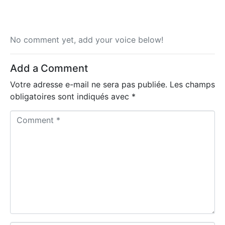
No comment yet, add your voice below!
Add a Comment
Votre adresse e-mail ne sera pas publiée.
Les champs
obligatoires sont indiqués avec
*
C
o
m
m
e
n
t
*