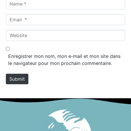
N
a
m
E
e
m
*
a
W
i
e
l
b
*
s
Enregistrer mon nom, mon e-mail et mon site dans
i
le navigateur pour mon prochain commentaire.
t
e
Submit